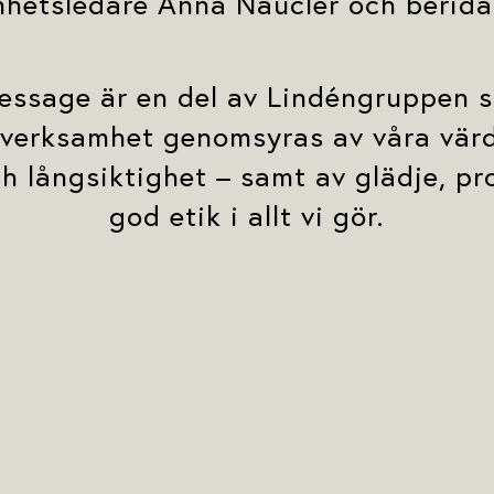
mhetsledare Anna Nauclèr och beridar
ressage är en del av Lindéngruppen 
 verksamhet genomsyras av våra värd
ch långsiktighet – samt av glädje, p
god etik i allt vi gör.