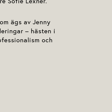
e Sofie Lexner.
som ägs av Jenny
eringar – hästen i
rofessionalism och