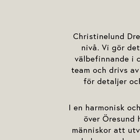
Christinelund Dre
nivå. Vi gör d
välbefinnande i 
team och drivs av
för detaljer oc
I en harmonisk och
över Öresund h
människor att ut